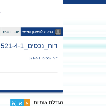
כניסה לחשבון האישי
עמוד הבית
דוח_נכסים_521-4-1
דוח_נכסים_521-4-1
הגדלת אותיות
א
א
א