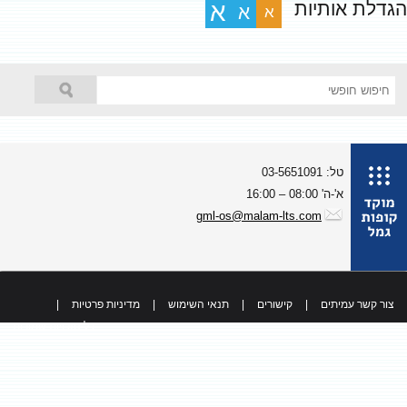
גדלת אותיות
א
א
א
טל: 03-5651091
א'-ה' 08:00 – 16:00
gml-os@malam-lts.com
צור קשר עמיתים
|
קישורים
|
תנאי השימוש
|
מדיניות פרטיות
|
כל הזכויות שמורות