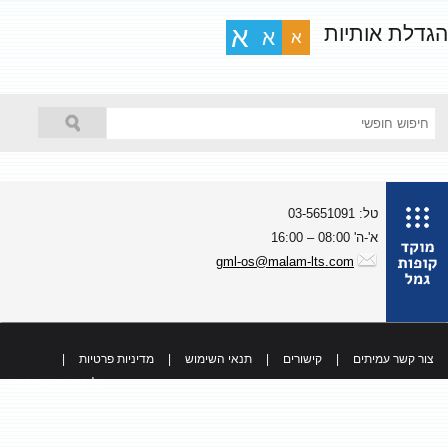
גדלת אותיות
א
א
א
טל: 03-5651091
א'-ה' 08:00 – 16:00
gml-os@malam-lts.com
צור קשר עמיתים
|
קישורים
|
תנאי השימוש
|
מדיניות פרטיות
|
כל הזכויות שמורות