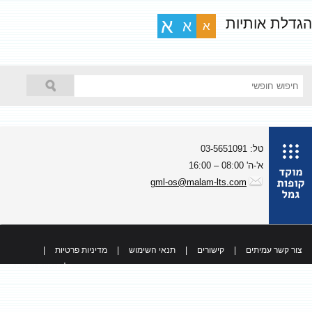
גדלת אותיות
א
א
א
טל: 03-5651091
א'-ה' 08:00 – 16:00
gml-os@malam-lts.com
צור קשר עמיתים
|
קישורים
|
תנאי השימוש
|
מדיניות פרטיות
|
כל הזכויות שמורות