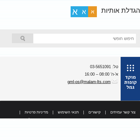
גדלת אותיות
א
א
א
טל: 03-5651091
א'-ה' 08:00 – 16:00
gml-os@malam-lts.com
צור קשר עמיתים
|
קישורים
|
תנאי השימוש
|
מדיניות פרטיות
|
כל הזכויות שמורות