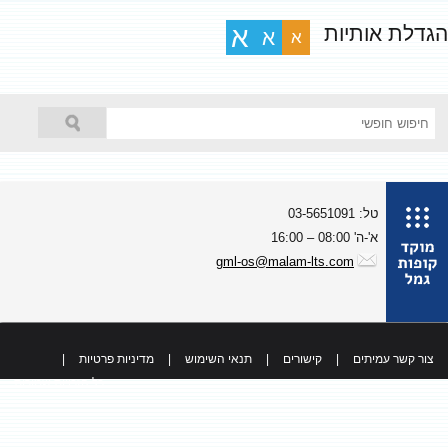
גדלת אותיות
א
א
א
טל: 03-5651091
א'-ה' 08:00 – 16:00
gml-os@malam-lts.com
צור קשר עמיתים
|
קישורים
|
תנאי השימוש
|
מדיניות פרטיות
|
כל הזכויות שמורות