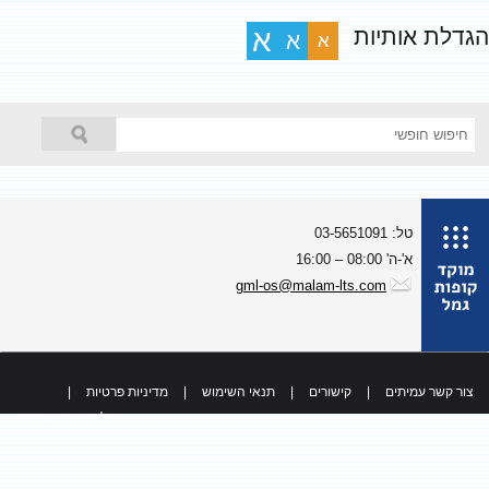
גדלת אותיות
א
א
א
טל: 03-5651091
א'-ה' 08:00 – 16:00
gml-os@malam-lts.com
צור קשר עמיתים
|
קישורים
|
תנאי השימוש
|
מדיניות פרטיות
|
כל הזכויות שמורות