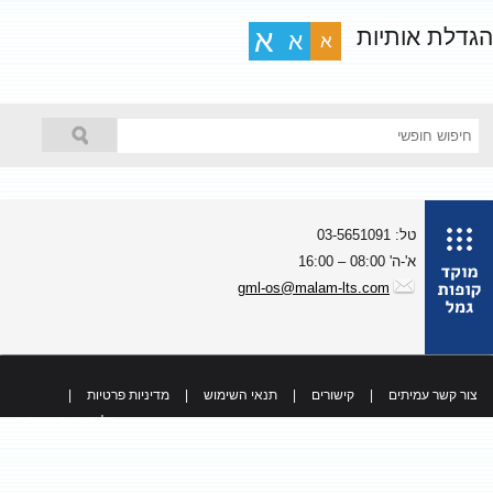
גדלת אותיות
א
א
א
טל: 03-5651091
א'-ה' 08:00 – 16:00
gml-os@malam-lts.com
צור קשר עמיתים
|
קישורים
|
תנאי השימוש
|
מדיניות פרטיות
|
כל הזכויות שמורות