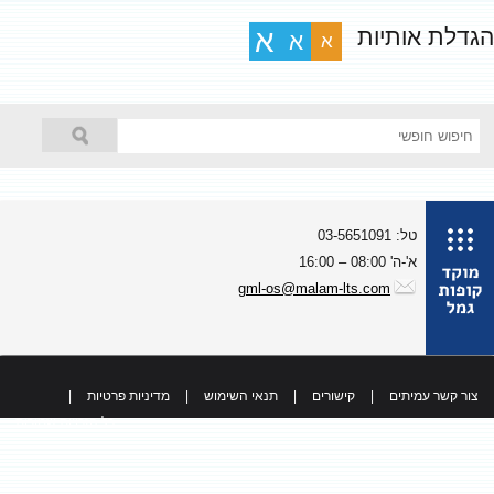
גדלת אותיות
א
א
א
טל: 03-5651091
א'-ה' 08:00 – 16:00
gml-os@malam-lts.com
צור קשר עמיתים
|
קישורים
|
תנאי השימוש
|
מדיניות פרטיות
|
כל הזכויות שמורות