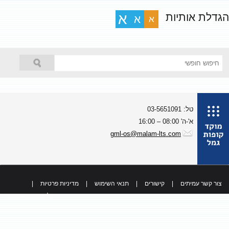
גדלת אותיות
א
א
א
טל: 03-5651091
א'-ה' 08:00 – 16:00
gml-os@malam-lts.com
צור קשר עמיתים
|
קישורים
|
תנאי השימוש
|
מדיניות פרטיות
|
כל הזכויות שמורות