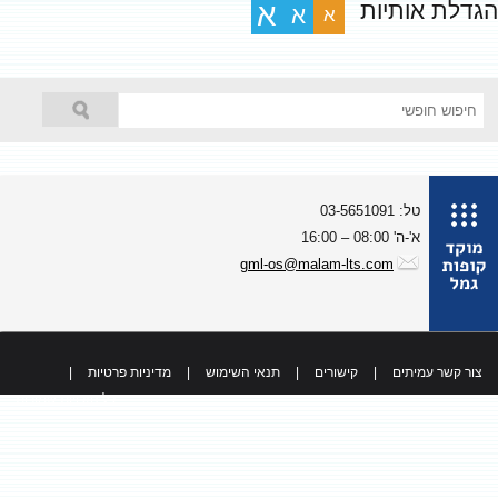
גדלת אותיות
א
א
א
טל: 03-5651091
א'-ה' 08:00 – 16:00
gml-os@malam-lts.com
צור קשר עמיתים
|
קישורים
|
תנאי השימוש
|
מדיניות פרטיות
|
כל הזכויות שמורות