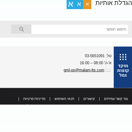
גדלת אותיות
א
א
א
טל: 03-5651091
א'-ה' 08:00 – 16:00
gml-os@malam-lts.com
צור קשר עמיתים
|
קישורים
|
תנאי השימוש
|
מדיניות פרטיות
|
כל הזכויות שמורות