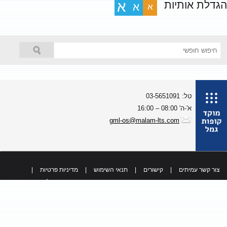
גדלת אותיות
א
א
א
טל: 03-5651091
א'-ה' 08:00 – 16:00
gml-os@malam-lts.com
צור קשר עמיתים
|
קישורים
|
תנאי השימוש
|
מדיניות פרטיות
|
כל הזכויות שמורות