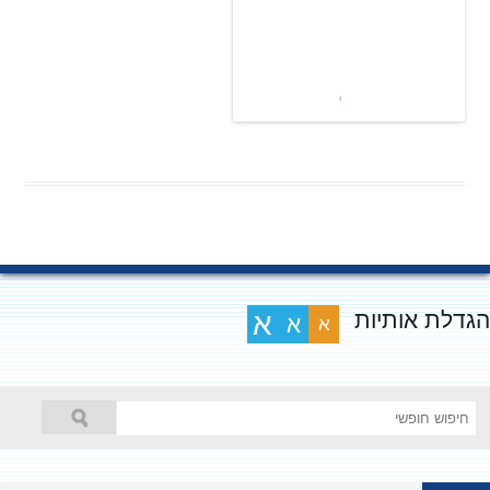
גדלת אותיות
א
א
א