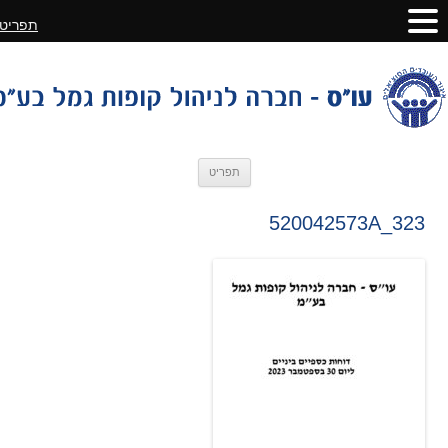
תפריט
לדלג
תפריט
לתוכן
520042573A_323