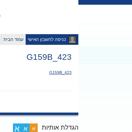
כניסה לחשבון האישי
עמוד הבית
G159B_423
G159B_423
הגדלת אותיות
א
א
א