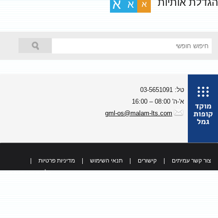
גדלת אותיות
א
א
א
טל: 03-5651091
א'-ה' 08:00 – 16:00
gml-os@malam-lts.com
צור קשר עמיתים
|
קישורים
|
תנאי השימוש
|
מדיניות פרטיות
|
כל הזכויות שמורות