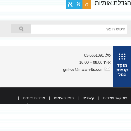
גדלת אותיות
א
א
א
טל: 03-5651091
א'-ה' 08:00 – 16:00
gml-os@malam-lts.com
צור קשר עמיתים
|
קישורים
|
תנאי השימוש
|
מדיניות פרטיות
|
כל הזכויות שמורות