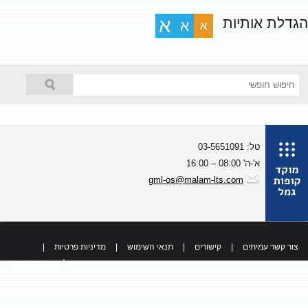
גדלת אותיות
א
א
א
טל: 03-5651091
א'-ה' 08:00 – 16:00
gml-os@malam-lts.com
צור קשר עמיתים
|
קישורים
|
תנאי השימוש
|
מדיניות פרטיות
|
כל הזכויות שמורות