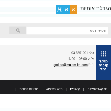
גדלת אותיות
א
א
א
טל: 03-5651091
א'-ה' 08:00 – 16:00
gml-os@malam-lts.com
צור קשר עמיתים
|
קישורים
|
תנאי השימוש
|
מדיניות פרטיות
|
כל הזכויות שמורות