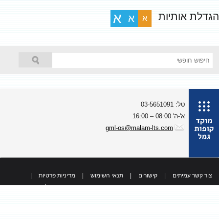
גדלת אותיות
א
א
א
טל: 03-5651091
א'-ה' 08:00 – 16:00
gml-os@malam-lts.com
צור קשר עמיתים
|
קישורים
|
תנאי השימוש
|
מדיניות פרטיות
|
כל הזכויות שמורות