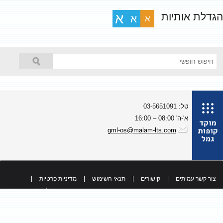
גדלת אותיות
א
א
א
טל: 03-5651091
א'-ה' 08:00 – 16:00
gml-os@malam-lts.com
צור קשר עמיתים
|
קישורים
|
תנאי השימוש
|
מדיניות פרטיות
|
כל הזכויות שמורות