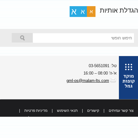
גדלת אותיות
א
א
א
טל: 03-5651091
א'-ה' 08:00 – 16:00
gml-os@malam-lts.com
צור קשר עמיתים
|
קישורים
|
תנאי השימוש
|
מדיניות פרטיות
|
כל הזכויות שמורות