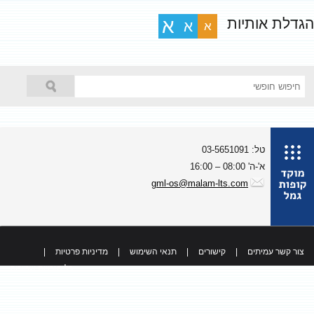
גדלת אותיות
א
א
א
טל: 03-5651091
א'-ה' 08:00 – 16:00
gml-os@malam-lts.com
צור קשר עמיתים
|
קישורים
|
תנאי השימוש
|
מדיניות פרטיות
|
כל הזכויות שמורות