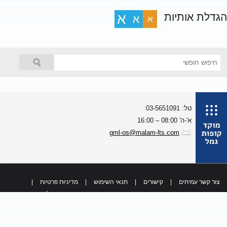
גדלת אותיות
א
א
א
טל: 03-5651091
א'-ה' 08:00 – 16:00
gml-os@malam-lts.com
צור קשר עמיתים
|
קישורים
|
תנאי השימוש
|
מדיניות פרטיות
|
כל הזכויות שמורות