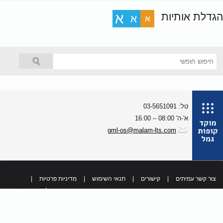
גדלת אותיות
א
א
א
טל: 03-5651091
א'-ה' 08:00 – 16:00
gml-os@malam-lts.com
צור קשר עמיתים
|
קישורים
|
תנאי השימוש
|
מדיניות פרטיות
|
כל הזכויות שמורות