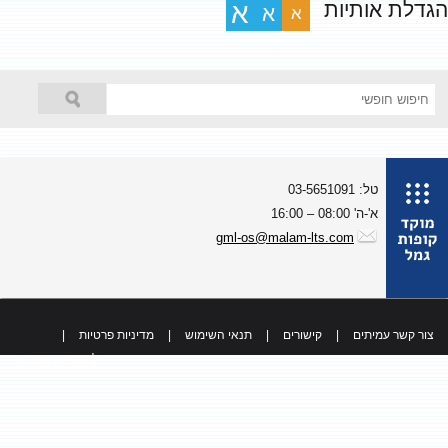
גדלת אותיות
א
א
א
טל: 03-5651091
א'-ה' 08:00 – 16:00
gml-os@malam-lts.com
צור קשר עמיתים
|
קישורים
|
תנאי השימוש
|
מדיניות פרטיות
|
כל הזכויות שמורות