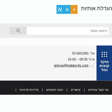
גדלת אותיות
א
א
א
טל: 03-5651091
א'-ה' 08:00 – 16:00
gml-os@malam-lts.com
צור קשר עמיתים
|
קישורים
|
תנאי השימוש
|
מדיניות פרטיות
|
כל הזכויות שמורות