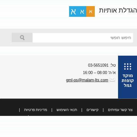
גדלת אותיות
א
א
א
טל: 03-5651091
א'-ה' 08:00 – 16:00
gml-os@malam-lts.com
צור קשר עמיתים
|
קישורים
|
תנאי השימוש
|
מדיניות פרטיות
|
כל הזכויות שמורות