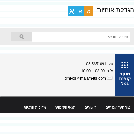
גדלת אותיות
א
א
א
טל: 03-5651091
א'-ה' 08:00 – 16:00
gml-os@malam-lts.com
צור קשר עמיתים
|
קישורים
|
תנאי השימוש
|
מדיניות פרטיות
|
כל הזכויות שמורות