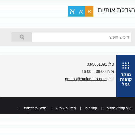
גדלת אותיות
א
א
א
טל: 03-5651091
א'-ה' 08:00 – 16:00
gml-os@malam-lts.com
צור קשר עמיתים
|
קישורים
|
תנאי השימוש
|
מדיניות פרטיות
|
כל הזכויות שמורות