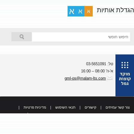
גדלת אותיות
א
א
א
טל: 03-5651091
א'-ה' 08:00 – 16:00
gml-os@malam-lts.com
צור קשר עמיתים
|
קישורים
|
תנאי השימוש
|
מדיניות פרטיות
|
כל הזכויות שמורות