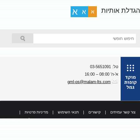
גדלת אותיות
א
א
א
טל: 03-5651091
א'-ה' 08:00 – 16:00
gml-os@malam-lts.com
צור קשר עמיתים
|
קישורים
|
תנאי השימוש
|
מדיניות פרטיות
|
כל הזכויות שמורות