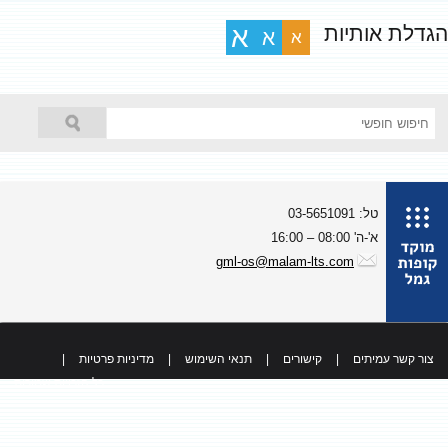
גדלת אותיות
א
א
א
טל: 03-5651091
א'-ה' 08:00 – 16:00
gml-os@malam-lts.com
צור קשר עמיתים
|
קישורים
|
תנאי השימוש
|
מדיניות פרטיות
|
כל הזכויות שמורות