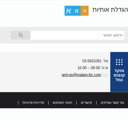
גדלת אותיות
א
א
א
טל: 03-5651091
א'-ה' 08:00 – 16:00
gml-os@malam-lts.com
צור קשר עמיתים
|
קישורים
|
תנאי השימוש
|
מדיניות פרטיות
|
כל הזכויות שמורות