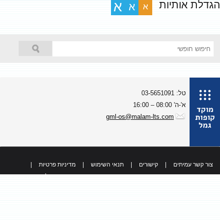
גדלת אותיות
א
א
א
טל: 03-5651091
א'-ה' 08:00 – 16:00
gml-os@malam-lts.com
צור קשר עמיתים
|
קישורים
|
תנאי השימוש
|
מדיניות פרטיות
|
כל הזכויות שמורות