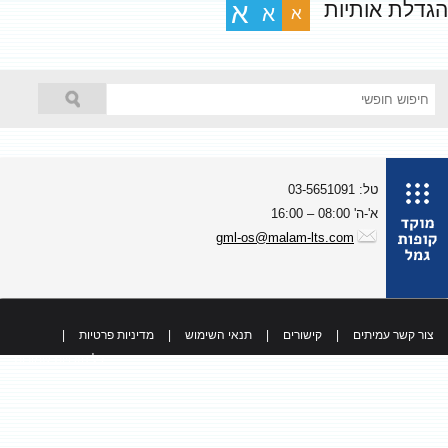
גדלת אותיות
א
א
א
טל: 03-5651091
א'-ה' 08:00 – 16:00
gml-os@malam-lts.com
צור קשר עמיתים
|
קישורים
|
תנאי השימוש
|
מדיניות פרטיות
|
כל הזכויות שמורות