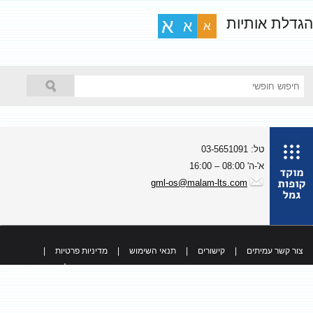
גדלת אותיות
א
א
א
טל: 03-5651091
א'-ה' 08:00 – 16:00
gml-os@malam-lts.com
צור קשר עמיתים
|
קישורים
|
תנאי השימוש
|
מדיניות פרטיות
|
כל הזכויות שמורות