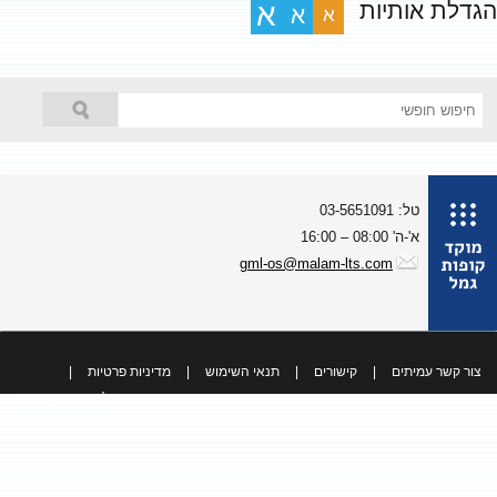
גדלת אותיות
א
א
א
טל: 03-5651091
א'-ה' 08:00 – 16:00
gml-os@malam-lts.com
צור קשר עמיתים
|
קישורים
|
תנאי השימוש
|
מדיניות פרטיות
|
כל הזכויות שמורות