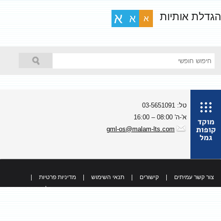
גדלת אותיות
א
א
א
טל: 03-5651091
א'-ה' 08:00 – 16:00
gml-os@malam-lts.com
צור קשר עמיתים
|
קישורים
|
תנאי השימוש
|
מדיניות פרטיות
|
כל הזכויות שמורות