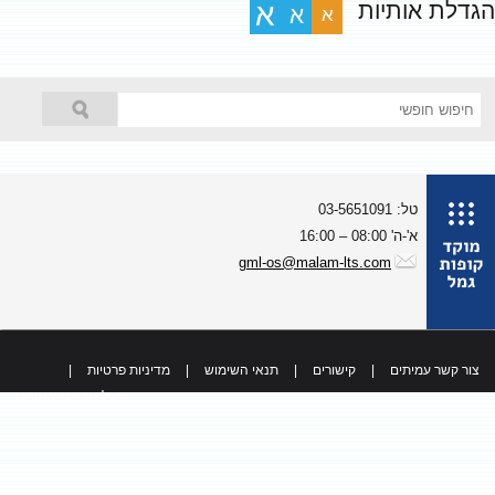
גדלת אותיות
א
א
א
טל: 03-5651091
א'-ה' 08:00 – 16:00
gml-os@malam-lts.com
צור קשר עמיתים
|
קישורים
|
תנאי השימוש
|
מדיניות פרטיות
|
כל הזכויות שמורות