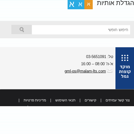
גדלת אותיות
א
א
א
טל: 03-5651091
א'-ה' 08:00 – 16:00
gml-os@malam-lts.com
צור קשר עמיתים
|
קישורים
|
תנאי השימוש
|
מדיניות פרטיות
|
כל הזכויות שמורות