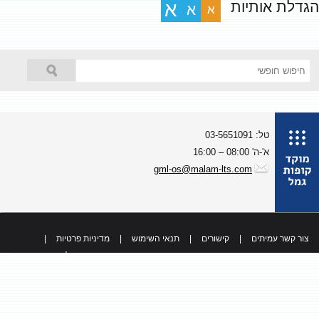
גדלת אותיות
א
א
א
טל: 03-5651091
א'-ה' 08:00 – 16:00
gml-os@malam-lts.com
צור קשר עמיתים
|
קישורים
|
תנאי השימוש
|
מדיניות פרטיות
|
כל הזכויות שמורות