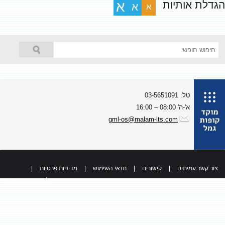
גדלת אותיות
א
א
א
טל: 03-5651091
א'-ה' 08:00 – 16:00
gml-os@malam-lts.com
צור קשר עמיתים
|
קישורים
|
תנאי השימוש
|
מדיניות פרטיות
|
כל הזכויות שמורות