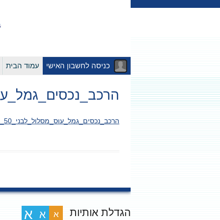
כניסה לחשבון האישי
עמוד הבית
הרכב_נכסים_גמל_עוס_מסלול_
הרכב_נכסים_גמל_עוס_מסלול_לבני_50_ומטה_12.2025
הגדלת אותיות
א
א
א