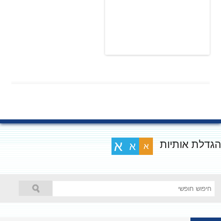
גדלת אותיות
א
א
א