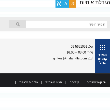
גדלת אותיות
א
א
א
טל: 03-5651091
א'-ה' 08:00 – 16:00
gml-os@malam-lts.com
צור קשר עמיתים
|
קישורים
|
תנאי השימוש
|
מדיניות פרטיות
|
כל הזכויות שמורות