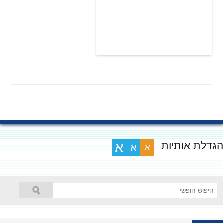
גדלת אותיות
א
א
א