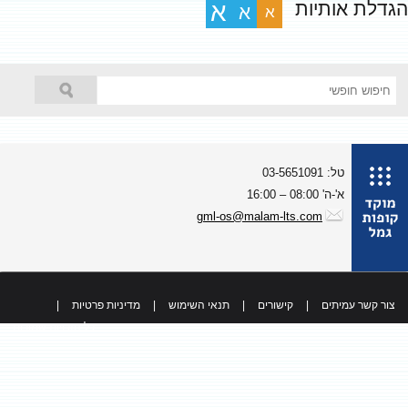
גדלת אותיות
א
א
א
טל: 03-5651091
א'-ה' 08:00 – 16:00
gml-os@malam-lts.com
צור קשר עמיתים
|
קישורים
|
תנאי השימוש
|
מדיניות פרטיות
|
כל הזכויות שמורות