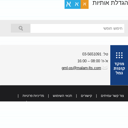
גדלת אותיות
א
א
א
טל: 03-5651091
א'-ה' 08:00 – 16:00
gml-os@malam-lts.com
צור קשר עמיתים
|
קישורים
|
תנאי השימוש
|
מדיניות פרטיות
|
כל הזכויות שמורות