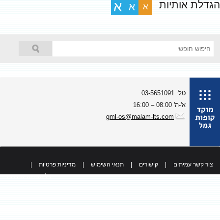
גדלת אותיות
א
א
א
טל: 03-5651091
א'-ה' 08:00 – 16:00
gml-os@malam-lts.com
צור קשר עמיתים
|
קישורים
|
תנאי השימוש
|
מדיניות פרטיות
|
כל הזכויות שמורות